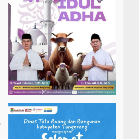
t
h
D