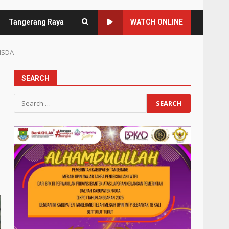
Tangerang Raya
WATCH ONLINE
MSDA
SEARCH
Search
for: