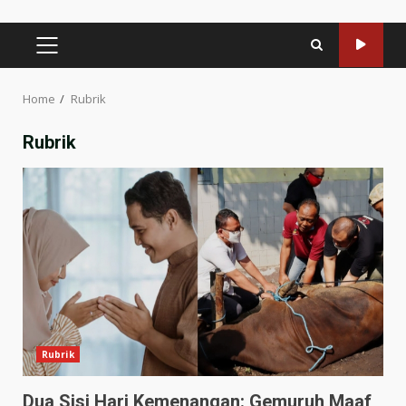
PRIMARY
MENU
Home
Rubrik
Rubrik
Rubrik
Dua Sisi Hari Kemenangan: Gemuruh Maaf