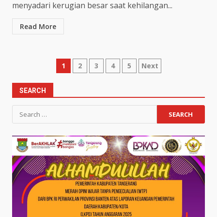
menyadari kerugian besar saat kehilangan...
Read More
Posts
1
2
3
4
5
Next
pagination
SEARCH
Search
for: