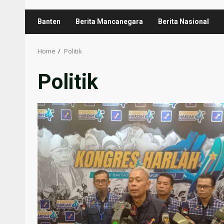
Banten
Berita Mancanegara
Berita Nasional
Home
Politik
Politik