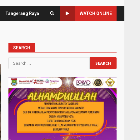
Tangerang Raya
WATCH ONLINE
SEARCH
Search
for: