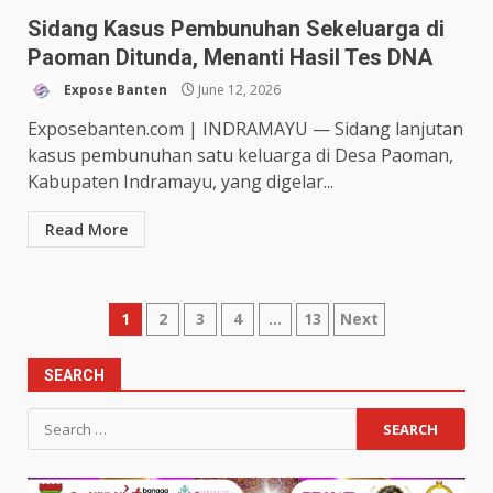
Sidang Kasus Pembunuhan Sekeluarga di
Paoman Ditunda, Menanti Hasil Tes DNA
Expose Banten
June 12, 2026
Exposebanten.com | INDRAMAYU — Sidang lanjutan
kasus pembunuhan satu keluarga di Desa Paoman,
Kabupaten Indramayu, yang digelar...
Read More
Posts
1
2
3
4
…
13
Next
pagination
SEARCH
Search
for: