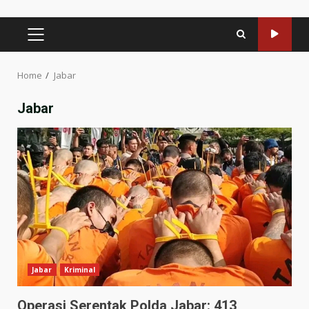
PRIMARY
MENU
Home
Jabar
Jabar
Jabar
Kriminal
Operasi Serentak Polda Jabar: 413