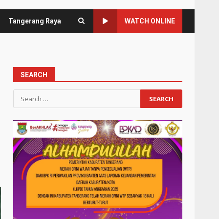
Tangerang Raya
WATCH ONLINE
SEARCH
Search
for: