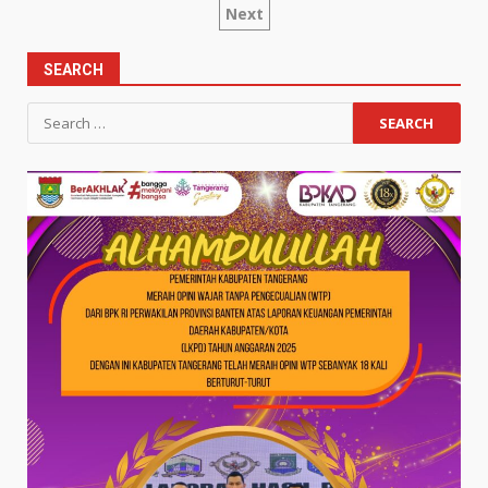
Next
pagination
SEARCH
Search
for: