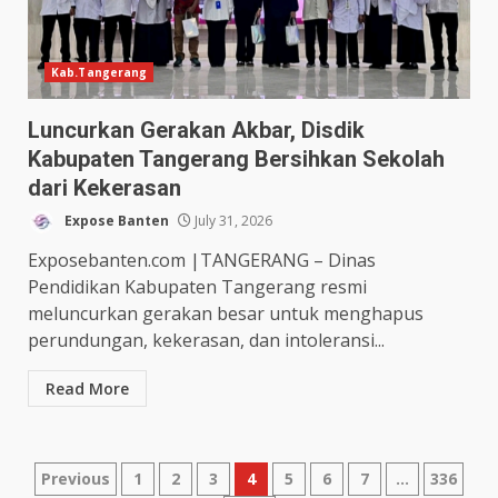
Kab.Tangerang
Luncurkan Gerakan Akbar, Disdik
Kabupaten Tangerang Bersihkan Sekolah
dari Kekerasan
Expose Banten
July 31, 2026
Exposebanten.com |TANGERANG – Dinas
Pendidikan Kabupaten Tangerang resmi
meluncurkan gerakan besar untuk menghapus
perundungan, kekerasan, dan intoleransi...
Read More
Posts
Previous
1
2
3
4
5
6
7
…
336