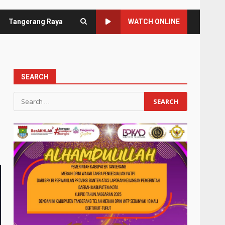
Tangerang Raya
WATCH ONLINE
SEARCH
Search
for: