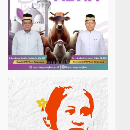
a
t
n
i