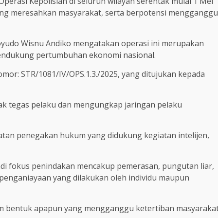
Operasi Kepolisian di seluruh wilayah serentak mulai 1 Mei
ng meresahkan masyarakat, serta berpotensi mengganggu
noyudo Wisnu Andiko mengatakan operasi ini merupakan
endukung pertumbuhan ekonomi nasional.
omor: STR/1081/IV/OPS.1.3./2025, yang ditujukan kepada
dak tegas pelaku dan mengungkap jaringan pelaku
atan penegakan hukum yang didukung kegiatan intelijen,
di fokus penindakan mencakup pemerasan, pungutan liar,
penganiayaan yang dilakukan oleh individu maupun
am bentuk apapun yang mengganggu ketertiban masyaraka