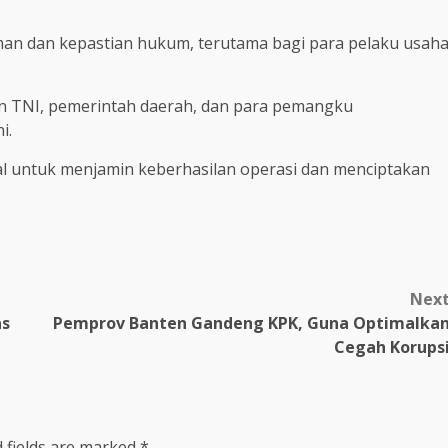
aman dan kepastian hukum, terutama bagi para pelaku usah
ngan TNI, pemerintah daerah, dan para pemangku
i.
ial untuk menjamin keberhasilan operasi dan menciptakan
Nex
as
Pemprov Banten Gandeng KPK, Guna Optimalka
Cegah Korups
 fields are marked
*