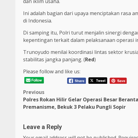
dan iklim usaha.
Ini adalah bagian dari upaya menciptakan rasa 
di Indonesia.
Di samping itu, Polri turut menjalin sinergi de
kepentingan terkait dalam pelaksanaan operasi in
Trunoyudo menilai koordinasi lintas sektor krus
stabilitas jangka panjang. (
Red
)
Please follow and like us:
Post
Previous
Polres Rokan Hilir Gelar Operasi Besar Berant
navigation
Premanisme, Bekuk 3 Pelaku Pungli Sopir
Leave a Reply
Your email address will not be published.
Required