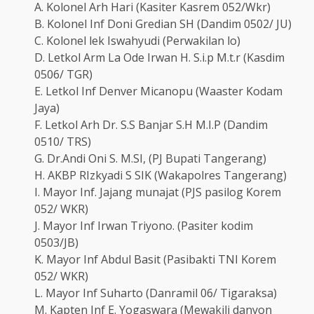
A. Kolonel Arh Hari (Kasiter Kasrem 052/Wkr)
B. Kolonel Inf Doni Gredian SH (Dandim 0502/ JU)
C. Kolonel lek Iswahyudi (Perwakilan lo)
D. Letkol Arm La Ode Irwan H. S.i.p M.t.r (Kasdim
0506/ TGR)
E. Letkol Inf Denver Micanopu (Waaster Kodam
Jaya)
F. Letkol Arh Dr. S.S Banjar S.H M.I.P (Dandim
0510/ TRS)
G. Dr.Andi Oni S. M.SI, (PJ Bupati Tangerang)
H. AKBP RIzkyadi S SIK (Wakapolres Tangerang)
I. Mayor Inf. Jajang munajat (PJS pasilog Korem
052/ WKR)
J. Mayor Inf Irwan Triyono. (Pasiter kodim
0503/JB)
K. Mayor Inf Abdul Basit (Pasibakti TNI Korem
052/ WKR)
L. Mayor Inf Suharto (Danramil 06/ Tigaraksa)
M. Kapten Inf E. Yogaswara (Mewakili danyon