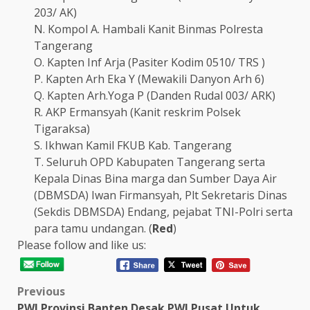
203/ AK)
N. Kompol A. Hambali Kanit Binmas Polresta
Tangerang
O. Kapten Inf Arja (Pasiter Kodim 0510/ TRS )
P. Kapten Arh Eka Y (Mewakili Danyon Arh 6)
Q. Kapten Arh.Yoga P (Danden Rudal 003/ ARK)
R. AKP Ermansyah (Kanit reskrim Polsek
Tigaraksa)
S. Ikhwan Kamil FKUB Kab. Tangerang
T. Seluruh OPD Kabupaten Tangerang serta
Kepala Dinas Bina marga dan Sumber Daya Air
(DBMSDA) Iwan Firmansyah, Plt Sekretaris Dinas
(Sekdis DBMSDA) Endang, pejabat TNI-Polri serta
para tamu undangan. (
Red
)
Please follow and like us:
Post
Previous
PWI Provinsi Banten Desak PWI Pusat Untuk