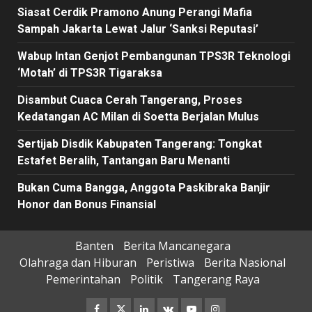
Siasat Cerdik Pramono Anung Perangi Mafia
Sampah Jakarta Lewat Jalur ‘Sanksi Reputasi’
Wabup Intan Genjot Pembangunan TPS3R Teknologi
‘Motah’ di TPS3R Tigaraksa
Disambut Cuaca Cerah Tangerang, Proses
Kedatangan AC Milan di Soetta Berjalan Mulus
Sertijab Disdik Kabupaten Tangerang: Tongkat
Estafet Beralih, Tantangan Baru Menanti
Bukan Cuma Bangga, Anggota Paskibraka Banjir
Honor dan Bonus Finansial
Banten
Berita Mancanegara
Olahraga dan Hiburan
Peristiwa
Berita Nasional
Pemerintahan
Politik
Tangerang Raya
Facebook
Twitter
Linkedin
VK
Youtube
Instagram