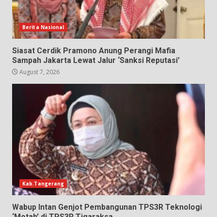
Berita Nasional
Siasat Cerdik Pramono Anung Perangi Mafia
Sampah Jakarta Lewat Jalur ‘Sanksi Reputasi’
August 7, 2026
Kab.Tangerang
Wabup Intan Genjot Pembangunan TPS3R Teknologi
‘Motah’ di TPS3R Tigaraksa