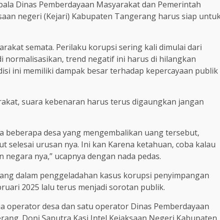
kepala Dinas Pemberdayaan Masyarakat dan Pemerintah
saan negeri (Kejari) Kabupaten Tangerang harus siap untu
akat semata. Perilaku korupsi sering kali dimulai dari
i normalisasikan, trend negatif ini harus di hilangkan
si ini memiliki dampak besar terhadap kepercayaan publik
akat, suara kebenaran harus terus digaungkan jangan
a beberapa desa yang mengembalikan uang tersebut,
 selesai urusan nya. Ini kan Karena ketahuan, coba kalau
an negara nya,” ucapnya dengan nada pedas.
erang dalam penggeladahan kasus korupsi penyimpangan
uari 2025 lalu terus menjadi sorotan publik.
ua operator desa dan satu operator Dinas Pemberdayaan
ng. Doni Saputra Kasi Intel Kejaksaan Negeri Kabupaten