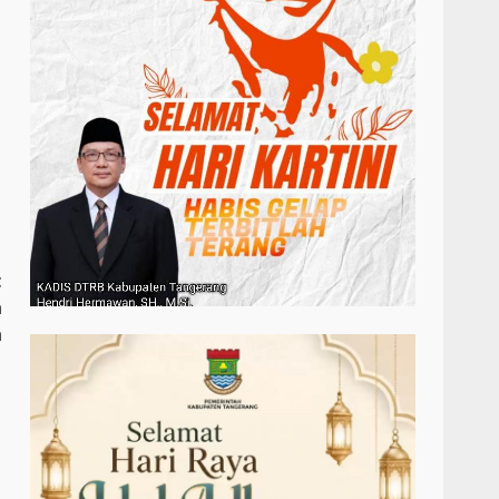
t
a
a