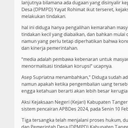
lanjutnya bilamana ada dugaan yang disinyalir 
Desa (DPMPD) Yayat Rohimat ikut terseret, kejak
melakukan tindakan.
hal ini diduga hanya pengalihan kemarahan masyar
tindakan kecil yang diabaikan, dan bahkan mulai d
namun yang perlu tetap diperhatikan bahwa kondi
dan kinerja pemerintahan.
“media adalah pembawa kebenaran untuk masyar
menormalisasi tindakan korupsi” ucapnya.
Asep Supriatna menambahkan,” Diduga sudah ad
namun apakah ketika pengembalian uang tersebut
engga ketahuan berarti akan lebih besar kerugi
Aksi Kejaksaan Negeri (Kejari) Kabupaten Tang
sistem pencairan APBDes 2024, pada Senin 10 Febr
Tiga tersangka telah menjalani proses hukum, d
dan Pemerintah Desa (DPMPD) Kabupaten Tangera