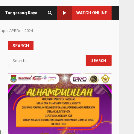
Tangerang Raya
WATCH ONLINE
upsi APBDes 2024
SEARCH
Search
for: