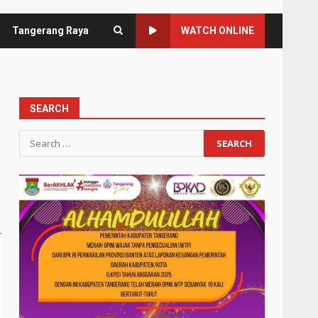
Tangerang Raya
WATCH ONLINE
SEARCH
Search
for: