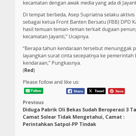
kecamatan dengan awak media yang ada di Jayanti 
Di tempat berbeda, Asep Supriatna selaku akti
sebagai ketua Front Banten Bersatu (FBB) DPD 
hasil temuan teman-teman terkait dugaan penun
kecamatan Jayanti,” Ucapnya.
“Berapa tahun kendaraan tersebut menunggak paj
layangkan surat cinta secepatnya ke pemerintah
kendaraan,” Pungkasnya.
(
Red
)
Please follow and like us:
Post
Previous
Diduga Pabrik Oli Bekas Sudah Beroperasi 3 T
navigation
Camat Solear Tidak Mengetahui, Camat :
Perintahkan Satpol-PP Tindak