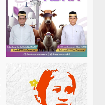
t
n
s
a