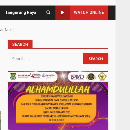
Tangerang Raya
WATCH ONLINE
Manfaat
SEARCH
Search
for: