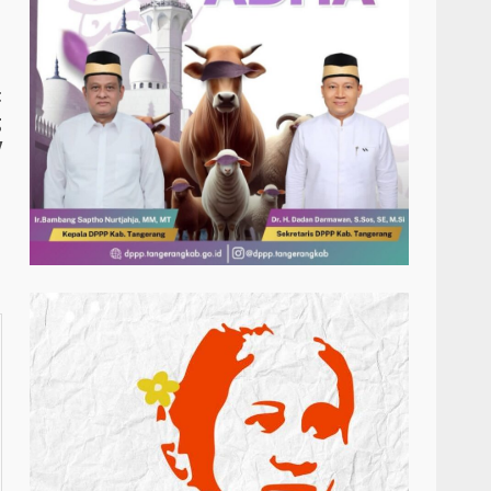
t
g
V