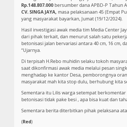
Rp.148.807.000
bersumber dana APBD-P Tahun An
CV. SINGA JAYA,
masa pelaksanaan 45 (Empat Pul
yang masyarakat bayarkan, Jumat (19/12/2024).
Hasil investigasi awak media tim Media Center Jay
dari pihak terkait, dan menurut salah satu peker
betonisasi jalan bervariasi antara 40 cm, 16 cm, 
“Ujarnya.
Di terpisah H.Rebo muhidin selaku tokoh masyarak
saat dikonfirmasi awak media melalui pesan sin
menghadap ke kantor Desa, pemborongnya orang
masyarakat mah kita stop dulu, berhubung kita s
Sementara itu Lilis warga setempat berkomentar
betonisasi tidak pake besi , apa bisa kuat dan tah
Sementara berita diterbitkan pihak pelaksana at
(
Red
)