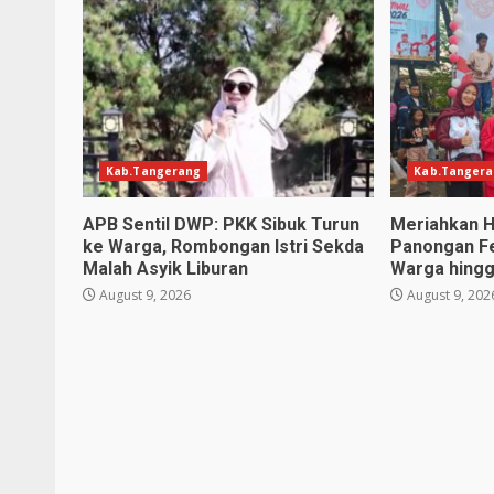
Kab.Tangerang
Kab.Tanger
APB Sentil DWP: PKK Sibuk Turun
Meriahkan H
ke Warga, Rombongan Istri Sekda
Panongan Fe
Malah Asyik Liburan
Warga hing
August 9, 2026
August 9, 202