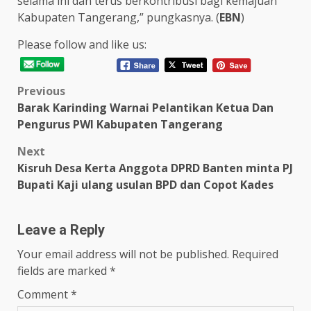
selama ini dan terus berkontribusi bagi kemajuan
Kabupaten Tangerang,” pungkasnya. (
EBN
)
Please follow and like us:
Post
Previous
Barak Karinding Warnai Pelantikan Ketua Dan
navigation
Pengurus PWI Kabupaten Tangerang
Next
Kisruh Desa Kerta Anggota DPRD Banten minta PJ
Bupati Kaji ulang usulan BPD dan Copot Kades
Leave a Reply
Your email address will not be published.
Required
fields are marked
*
Comment
*