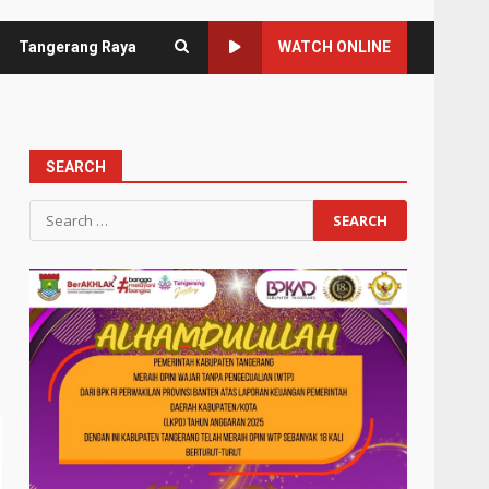
Tangerang Raya
WATCH ONLINE
SEARCH
Search
for: