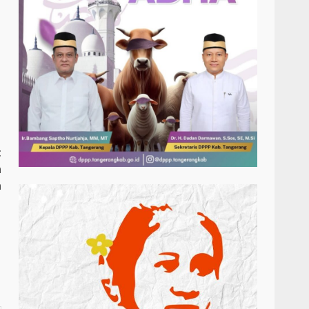
t
n
a