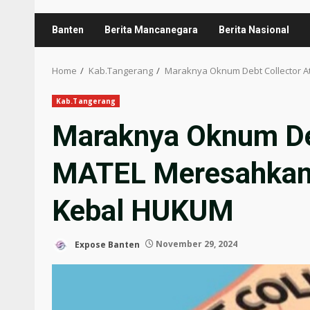
Banten
Berita Mancanegara
Berita Nasional
Home
Kab.Tangerang
Maraknya Oknum Debt Collector 
Kab.Tangerang
Maraknya Oknum Deb
MATEL Meresahkan 
Kebal HUKUM
Expose Banten
November 29, 2024