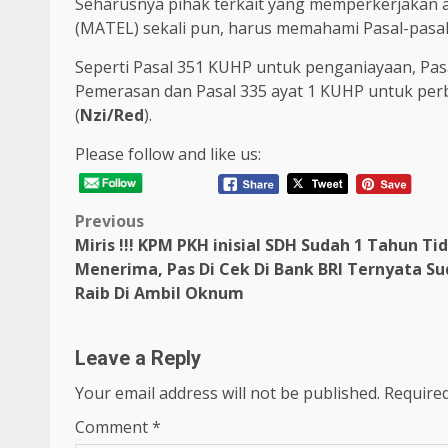
Seharusnya pihak terkait yang memperkerjakan a
(MATEL) sekali pun, harus memahami Pasal-pasal H
Seperti Pasal 351 KUHP untuk penganiayaan, Pa
Pemerasan dan Pasal 335 ayat 1 KUHP untuk per
(
Nzi/Red
).
Please follow and like us:
Post
Previous
Miris !!! KPM PKH inisial SDH Sudah 1 Tahun Ti
navigation
Menerima, Pas Di Cek Di Bank BRI Ternyata S
Raib Di Ambil Oknum
Leave a Reply
Your email address will not be published.
Required
Comment
*