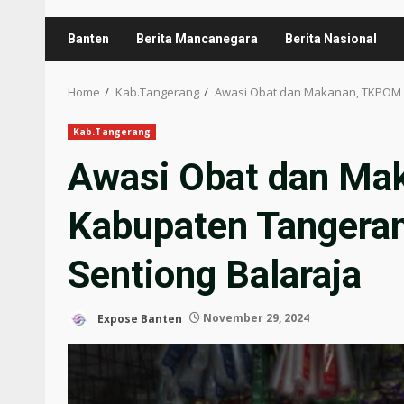
Banten
Berita Mancanegara
Berita Nasional
Home
Kab.Tangerang
Awasi Obat dan Makanan, TKPOM K
Kab.Tangerang
Awasi Obat dan M
Kabupaten Tangeran
Sentiong Balaraja
Expose Banten
November 29, 2024