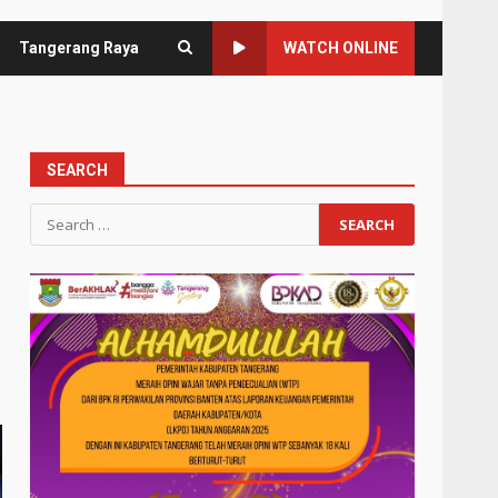
Tangerang Raya
WATCH ONLINE
SEARCH
Search
for: