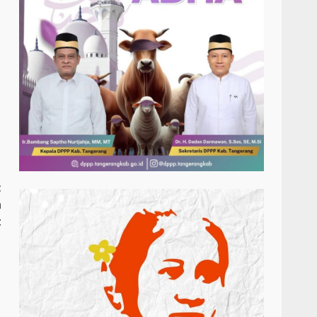
t
h
t