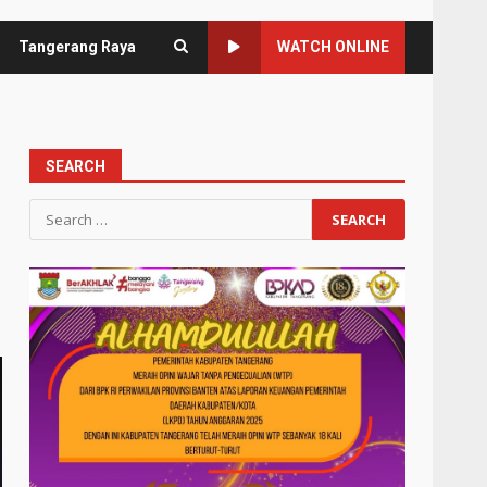
Tangerang Raya
WATCH ONLINE
SEARCH
Search
for: