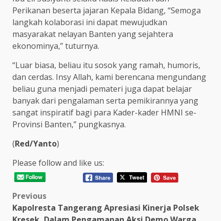
Perikanan beserta jajaran Kepala Bidang, “Semoga
langkah kolaborasi ini dapat mewujudkan
masyarakat nelayan Banten yang sejahtera
ekonominya,” tuturnya.
“Luar biasa, beliau itu sosok yang ramah, humoris,
dan cerdas. Insy Allah, kami berencana mengundang
beliau guna menjadi pemateri juga dapat belajar
banyak dari pengalaman serta pemikirannya yang
sangat inspiratif bagi para Kader-kader HMNI se-
Provinsi Banten,” pungkasnya.
(
Red/Yanto
)
Please follow and like us:
Post
Previous
Kapolresta Tangerang Apresiasi Kinerja Polsek
navigation
Kresek, Dalam Pengamanan Aksi Demo Warga