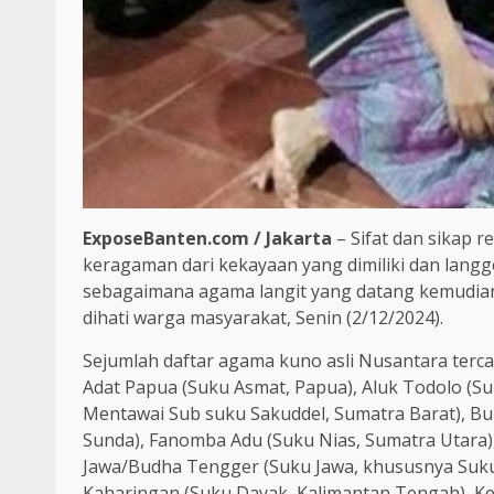
ExposeBanten.com / Jakarta
– Sifat dan sikap 
keragaman dari kekayaan yang dimiliki dan lang
sebagaimana agama langit yang datang kemudian
dihati warga masyarakat, Senin (2/12/2024).
Sejumlah daftar agama kuno asli Nusantara tercat
Adat Papua (Suku Asmat, Papua), Aluk Todolo (Su
Mentawai Sub suku Sakuddel, Sumatra Barat), B
Sunda), Fanomba Adu (Suku Nias, Sumatra Utara), H
Jawa/Budha Tengger (Suku Jawa, khususnya Suku 
Kaharingan (Suku Dayak, Kalimantan Tengah), Ke