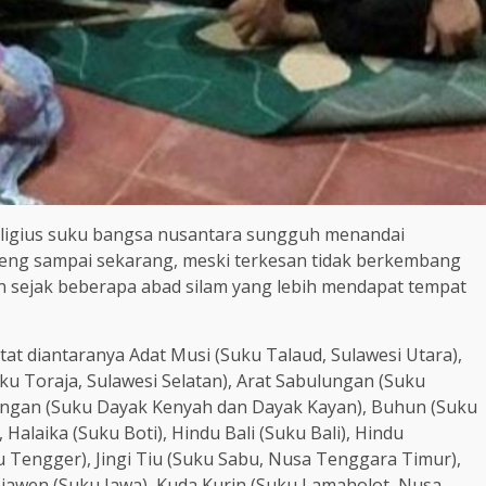
religius suku bangsa nusantara sungguh menandai
geng sampai sekarang, meski terkesan tidak berkembang
 sejak beberapa abad silam yang lebih mendapat tempat
at diantaranya Adat Musi (Suku Talaud, Sulawesi Utara),
ku Toraja, Sulawesi Selatan), Arat Sabulungan (Suku
ungan (Suku Dayak Kenyah dan Dayak Kayan), Buhun (Suku
alaika (Suku Boti), Hindu Bali (Suku Bali), Hindu
Tengger), Jingi Tiu (Suku Sabu, Nusa Tenggara Timur),
jawen (Suku Jawa), Kuda Kurin (Suku Lamaholot, Nusa