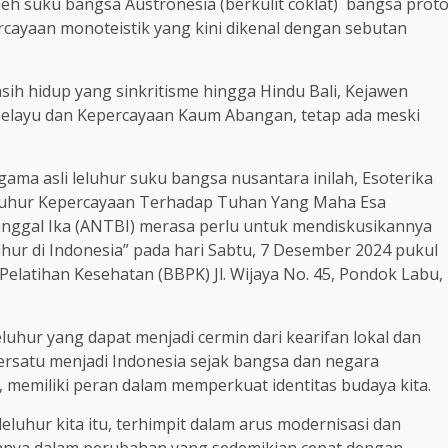
leh suku bangsa Austronesia (berkulit coklat) bangsa prot
rcayaan monoteistik yang kini dikenal dengan sebutan
ih hidup yang sinkritisme hingga Hindu Bali, Kejawen
elayu dan Kepercayaan Kaum Abangan, tetap ada meski
ma asli leluhur suku bangsa nusantara inilah, Esoterika
s Luhur Kepercayaan Terhadap Tuhan Yang Maha Esa
Tunggal Ika (ANTBI) merasa perlu untuk mendiskusikannya
ur di Indonesia” pada hari Sabtu, 7 Desember 2024 pukul
 Pelatihan Kesehatan (BBPK) Jl. Wijaya No. 45, Pondok Labu,
hur yang dapat menjadi cermin dari kearifan lokal dan
bersatu menjadi Indonesia sejak bangsa dan negara
 memiliki peran dalam memperkuat identitas budaya kita.
uhur kita itu, terhimpit dalam arus modernisasi dan
aannya dalam perubahan yang sedemikian cepat dengan