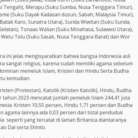
i Tengah), Merapu (Suku Sumba, Nusa Tenggara Timur),
isme (Suku Dayak Kadasan dusun, Sabah, Malaysia Timur),
atak Karo, Sunatra Utara), Sunda Wiwitan (Suku Sunda,
Selatan), Tonaas Walian (Suku Minahasa, Sulawesi Utara),
 Wetu Telu (Suku Sasak, Nusa Tenggara Barat) dan Wor
a ini jelas mengisyaratkan bahwa bangsa Indonesia asli
ra sangat religius, karena sudah memiliki agama sebelum
dominan memeluk Islam, Kristen dan Hindu Serta Budha
ktu kemudian.
sten (Protestan), Katolik (Kristen Katolik), Hindu, Budha.
r tahun 2023 mencatat jumlah pemeluk Islam 244,41 juta
nesia. Kristen 10,55 persen, Hindu 1,71 persen dan Budha
n agama lainnya ada 0,03 persen dari total penduduk
a seperti yang tercatat di laman Britanica diantaranya
ao Dai serta Shinto.