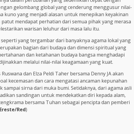
engan gelombang global yang cenderung menggusur nilai-
igma kuno yang menjadi alasan untuk menepikan keyakinan
tu patut mendapat perhatian dari semua pihak yang merasa
tarikan warisan leluhur dari masa lalu itu.
eperti yang tergambar dari banyaknya agama lokal yang
merupakan bagian dari budaya dan dimensi spiritual yang
 pertahanan dan ketahanan budaya bangsa menghadapi
inakkan melalui nilai-nilai keagamaan yang kuat.
 Ruswana dan Elza Peldi Taher bersama Denny JA akan
soal kecemasan dan cara mengatasi ancaman kepunahan
ak sampai sirna dari muka bumi. Setidaknya, dari agama asli
dijadikan sandingan untuk mendekatkan diri kepada alam,
rcengkrama bersama Tuhan sebagai pencipta dan pemberi
Ereste/Red
)