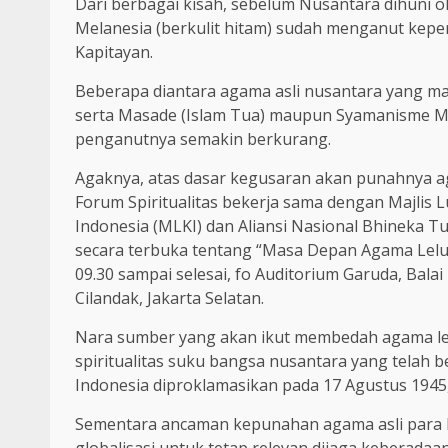
Dari berbagai kisah, sebelum Nusantara dihuni o
Melanesia (berkulit hitam) sudah menganut kepe
Kapitayan.
Beberapa diantara agama asli nusantara yang mas
serta Masade (Islam Tua) maupun Syamanisme M
penganutnya semakin berkurang.
Agaknya, atas dasar kegusaran akan punahnya aga
Forum Spiritualitas bekerja sama dengan Majli
Indonesia (MLKI) dan Aliansi Nasional Bhineka 
secara terbuka tentang “Masa Depan Agama Leluh
09.30 sampai selesai, fo Auditorium Garuda, Balai
Cilandak, Jakarta Selatan.
Nara sumber yang akan ikut membedah agama lelu
spiritualitas suku bangsa nusantara yang telah 
Indonesia diproklamasikan pada 17 Agustus 1945,
Sementara ancaman kepunahan agama asli para lel
globalisasi untuk tetap relevan dijaga keberad