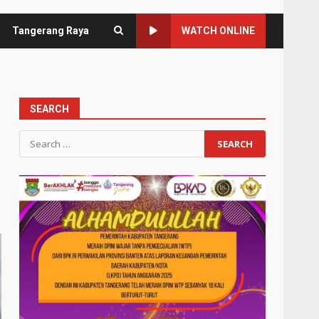
Tangerang Raya
WATCH ONLINE
SEARCH
Search
for: