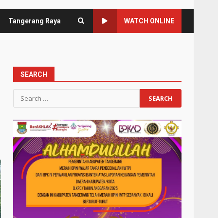
Tangerang Raya
WATCH ONLINE
SEARCH
Search
for: