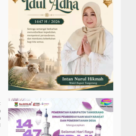
t
n
n
l