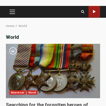
PRIMARY
MENU
Home
World
World
Newsbeat
World
Searching for the forgotten heroes of