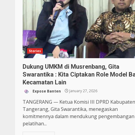
Stories
Dukung UMKM di Musrenbang, Gita
Swarantika : Kita Ciptakan Role Model B
Kecamatan Lain
Expose Banten
January 27, 2026
TANGERANG — Ketua Komisi III DPRD Kabupate
Tangerang, Gita Swarantika, menegaskan
komitmennya dalam mendukung pengembangan
pelatihan...