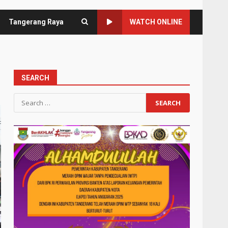
Tangerang Raya
WATCH ONLINE
SEARCH
Search
for: