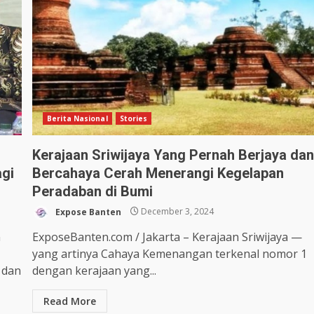
Berita Nasional
Stories
Kerajaan Sriwijaya Yang Pernah Berjaya da
agi
Bercahaya Cerah Menerangi Kegelapan
Peradaban di Bumi
Expose Banten
December 3, 2024
n
ExposeBanten.com / Jakarta – Kerajaan Sriwijaya —
yang artinya Cahaya Kemenangan terkenal nomor 1
 dan
dengan kerajaan yang...
Read More