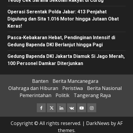
Teddy Cek Sarana Sekolah Rakyat di Curug
Operasi Serentak Polda Jabar: 413 Penjahat
Digulung dan Sita 1.016 Motor hingga Jutaan Obat
Keras!
Pasca-Kebakaran Hebat, Pendinginan Intensif di
Gedung Bapenda DKI Berlanjut hingga Pagi
Gedung Bapenda DKI Jakarta Diamuk Si Jago Merah,
100 Personel Damkar Diterjunkan
Banten
Berita Mancanegara
Olahraga dan Hiburan
Peristiwa
Berita Nasional
Pemerintahan
Politik
Tangerang Raya
Facebook
Twitter
Linkedin
VK
Youtube
Instagram
Copyright © All rights reserved.
|
DarkNews
by AF
themes.