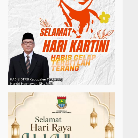
t
n
-
a