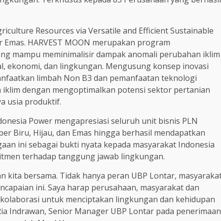
lture Resources via Versatile and Efficient Sustainable
oper Emas. HARVEST MOON merupakan program
ang mampu meminimalisir dampak anomali perubahan iklim
al, ekonomi, dan lingkungan. Mengusung konsep inovasi
faatkan limbah Non B3 dan pemanfaatan teknologi
n iklim dengan mengoptimalkan potensi sektor pertanian
 usia produktif.
onesia Power mengapresiasi seluruh unit bisnis PLN
per Biru, Hijau, dan Emas hingga berhasil mendapatkan
an ini sebagai bukti nyata kepada masyarakat Indonesia
itmen terhadap tanggung jawab lingkungan.
an kita bersama. Tidak hanya peran UBP Lontar, masyaraka
encapaian ini. Saya harap perusahaan, masyarakat dan
erkolaborasi untuk menciptakan lingkungan dan kehidupan
p Ria Indrawan, Senior Manager UBP Lontar pada penerimaan