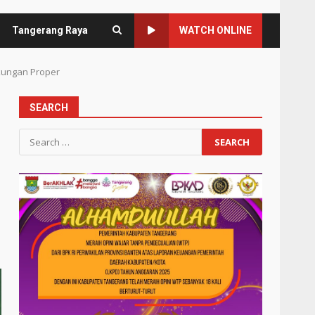
Tangerang Raya
WATCH ONLINE
gkungan Proper
SEARCH
Search
for: