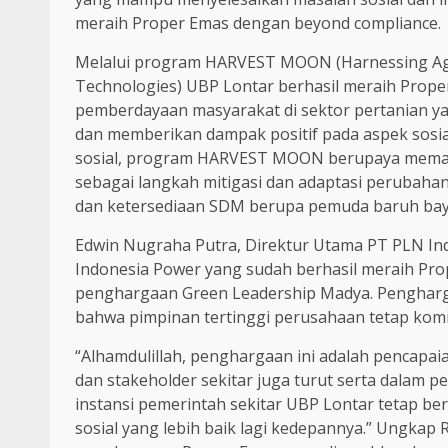
meraih Proper Emas dengan beyond compliance.
Melalui program HARVEST MOON (Harnessing Agricu
Technologies) UBP Lontar berhasil meraih Pr
pemberdayaan masyarakat di sektor pertanian y
dan memberikan dampak positif pada aspek sosi
sosial, program HARVEST MOON berupaya meman
sebagai langkah mitigasi dan adaptasi perubaha
dan ketersediaan SDM berupa pemuda baruh baya
Edwin Nugraha Putra, Direktur Utama PT PLN Ind
Indonesia Power yang sudah berhasil meraih Pro
penghargaan Green Leadership Madya. Pengharga
bahwa pimpinan tertinggi perusahaan tetap kom
“Alhamdulillah, penghargaan ini adalah pencapai
dan stakeholder sekitar juga turut serta dalam p
instansi pemerintah sekitar UBP Lontar tetap b
sosial yang lebih baik lagi kedepannya.” Ungka