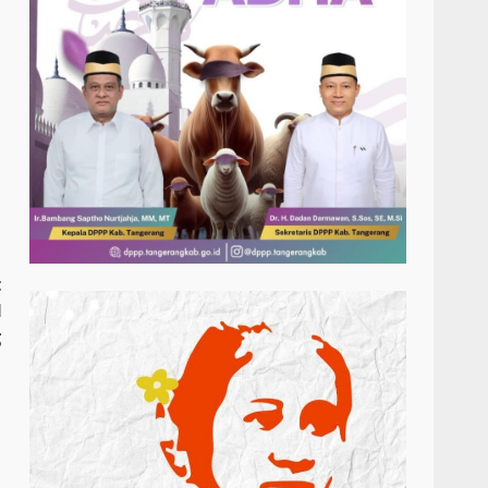
t
N
g