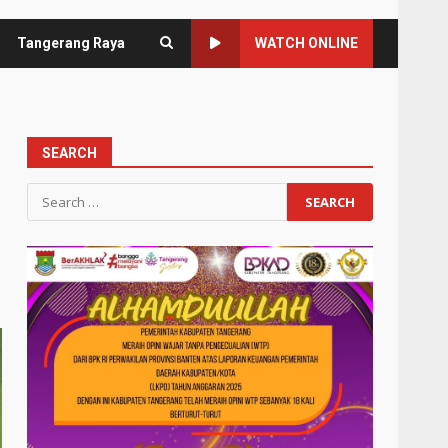
Tangerang Raya
WATCH ONLINE
SEARCH
Search
for: