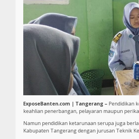
ExposeBanten.com | Tangerang –
Pendidikan k
keahlian penerbangan, pelayaran maupun perika
Namun pendidikan ketarunaan serupa juga berla
Kabupaten Tangerang dengan jurusan Teknik Ken