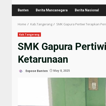
Banten
Berita Mancanegara
Berita Nasional
Home
Kab.Tangerang
SMK Gapura Pertiwi Terapkan Pen
Kab.Tangerang
SMK Gapura Pertiwi
Ketarunaan
Expose Banten
May 8, 2025