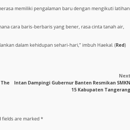
merasa memiliki pengalaman baru dengan mengikuti latihan
na cara baris-berbaris yang bener, rasa cinta tanah air,
alankan dalam kehidupan sehari-hari,” imbuh Haekal. (
Red
)
Nex
 The
Intan Dampingi Gubernur Banten Resmikan SMK
15 Kabupaten Tangeran
 fields are marked
*