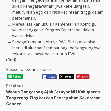
dengan mengedepankan pemahaman bersama,
sikap kenegarawanan, jiwa kekeluargaan,
meluruhkan ego dan rasa kecintaan tinggi dalam
pertemanan.
Merealisasikan usulan Kementerian Komdigi,
yakni menggelar Kongres Dipercepat dalam
waktu dekat.
Sebagai tempat lahirnya PWI, Surakarta bisa
menjadi alternatif tempat bagi berlangsungnya
rekonsiliasi nasional di tubuh PWI.
(
Red
)
Please follow and like us:
Post
Previous
Wabup Tangerang Ajak Fatayat NU Kabupaten
navigation
Tangerang Tingkatkan Pencegahan Kekerasan
Gender