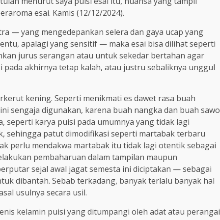
tulah menurut saya puisi esai itu, nuansa yang tampil
beraroma esai. Kamis (12/12/2024).
sastra — yang mengedepankan selera dan gaya ucap yang
tu, apalagi yang sensitif — maka esai bisa dilihat seperti
nkan jurus serangan atau untuk sekedar bertahan agar
 pada akhirnya tetap kalah, atau justru sebaliknya unggul
berkerut kening. Seperti menikmati es dawet rasa buah
 ini sengaja digunakan, karena buah nangka dan buah sawo
ta, seperti karya puisi pada umumnya yang tidak lagi
 sehingga patut dimodifikasi seperti martabak terbaru
ak perlu mendakwa martabak itu tidak lagi otentik sebagai
melakukan pembaharuan dalam tampilan maupun
erputar sejal awal jagat semesta ini diciptakan — sebagai
untuk dibantah. Sebab terkadang, banyak terlalu banyak hal
sal usulnya secara usil.
nis kelamin puisi yang ditumpangi oleh adat atau perangai