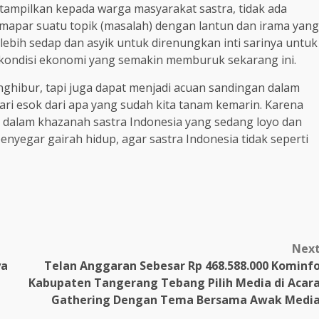
ditampilkan kepada warga masyarakat sastra, tidak ada
memapar suatu topik (masalah) dengan lantun dan irama yang
lebih sedap dan asyik untuk direnungkan inti sarinya untuk
kondisi ekonomi yang semakin memburuk sekarang ini.
enghibur, tapi juga dapat menjadi acuan sandingan dalam
ri esok dari apa yang sudah kita tanam kemarin. Karena
ai dalam khazanah sastra Indonesia yang sedang loyo dan
nyegar gairah hidup, agar sastra Indonesia tidak seperti
Nex
ya
Telan Anggaran Sebesar Rp 468.588.000 Kominf
Kabupaten Tangerang Tebang Pilih Media di Acar
Gathering Dengan Tema Bersama Awak Medi