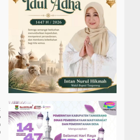
t
o
a
a