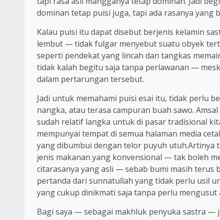
tapi rasa asli mangganya tetap dominan. Jadi begi
dominan tetap puisi juga, tapi ada rasanya yang 
Kalau puisi itu dapat disebut berjenis kelamin 
lembut — tidak fulgar menyebut suatu obyek terten
seperti pendekat yang lincah dan tangkas memai
tidak kalah begitu saja tanpa perlawanan — meski
dalam pertarungan tersebut.
Jadi untuk memahami puisi esai itu, tidak perlu 
nangka, atau terasa campuran buah sawo. Amsal
sudah relatif langka untuk di pasar tradisional ki
mempunyai tempat di semua halaman media cetak,
yang dibumbui dengan telor puyuh utuh.Artinya t
jenis makanan yang konvensional — tak boleh 
citarasanya yang asli — sebab bumi masih terus b
pertanda dari sunnatullah yang tidak perlu usil 
yang cukup dinikmati saja tanpa perlu mengusut a
Bagi saya — sebagai makhluk penyuka sastra — je