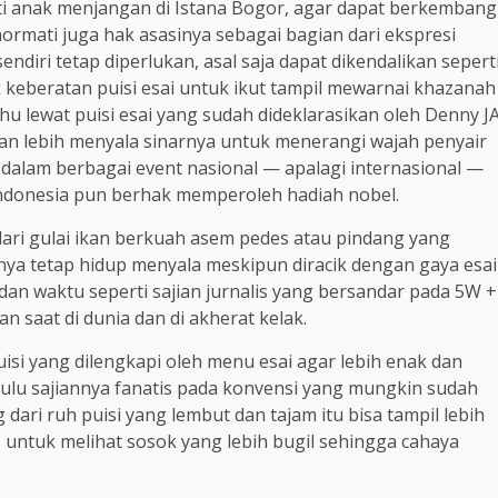
rti anak menjangan di Istana Bogor, agar dapat berkembang
hormati juga hak asasinya sebagai bagian dari ekspresi
sendiri tetap diperlukan, asal saja dapat dikendalikan sepert
k keberatan puisi esai untuk ikut tampil mewarnai khazanah
u lewat puisi esai yang sudah dideklarasikan oleh Denny J
an lebih menyala sinarnya untuk menerangi wajah penyair
dalam berbagai event nasional — apalagi internasional —
Indonesia pun berhak memperoleh hadiah nobel.
 dari gulai ikan berkuah asem pedes atau pindang yang
ya tetap hidup menyala meskipun diracik dengan gaya esai
 dan waktu seperti sajian jurnalis yang bersandar pada 5W +
n saat di dunia dan di akherat kelak.
puisi yang dilengkapi oleh menu esai agar lebih enak dan
 dulu sajiannya fanatis pada konvensi yang mungkin sudah
ari ruh puisi yang lembut dan tajam itu bisa tampil lebih
untuk melihat sosok yang lebih bugil sehingga cahaya