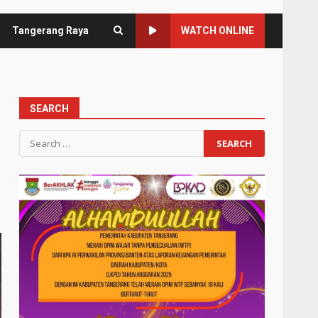
Tangerang Raya
WATCH ONLINE
SEARCH
Search
for: