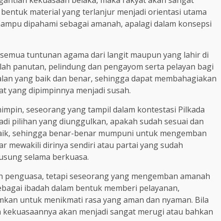
gantian kekuasaan belaka, maka rakyat akan sangat
 bentuk material yang terlanjur menjadi orientasi utama
ampu dipahami sebagai amanah, apalagi dalam konsepsi
emua tuntunan agama dari langit maupun yang lahir di
alah panutan, pelindung dan pengayom serta pelayan bagi
alan yang baik dan benar, sehingga dapat membahagiakan
 yang dipimpinnya menjadi susah.
impin, seseorang yang tampil dalam kontestasi Pilkada
jadi pilihan yang diunggulkan, apakah sudah sesuai dan
g baik, sehingga benar-benar mumpuni untuk mengemban
 mewakili dirinya sendiri atau partai yang sudah
 usung selama berkuasa.
ah penguasa, tetapi seseorang yang mengemban amanah
bagai ibadah dalam bentuk memberi pelayanan,
kan untuk menikmati rasa yang aman dan nyaman. Bila
ah kekuasaannya akan menjadi sangat merugi atau bahkan