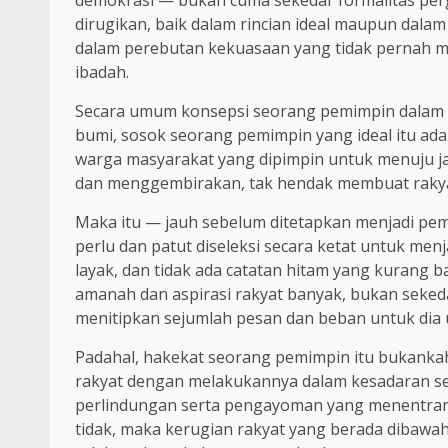
demokrasi — bukan cuma sekedar formalitas per
dirugikan, baik dalam rincian ideal maupun dalam
dalam perebutan kekuasaan yang tidak pernah m
ibadah.
Secara umum konsepsi seorang pemimpin dalam s
bumi, sosok seorang pemimpin yang ideal itu ad
warga masyarakat yang dipimpin untuk menuju j
dan menggembirakan, tak hendak membuat rakyat
Maka itu — jauh sebelum ditetapkan menjadi pem
perlu dan patut diseleksi secara ketat untuk men
layak, dan tidak ada catatan hitam yang kuran
amanah dan aspirasi rakyat banyak, bukan sekedar
menitipkan sejumlah pesan dan beban untuk dia
Padahal, hakekat seorang pemimpin itu bukank
rakyat dengan melakukannya dalam kesadaran se
perlindungan serta pengayoman yang menentram
tidak, maka kerugian rakyat yang berada dibaw