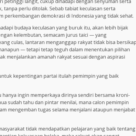
dari petinggi langit, cukup dihadapi dengan senyuman serta
 tanpa perlu ditolak. Sebab tabiat keculasan serta
m perkembangan demokrasi di Indonesia yang tidak sehat.
adapi budaya keculasan yang buruk itu, akan lebih bijak
engan kelembutan, semacam jurus taici — yang
g culas, lantaran menganggap rakyat tidak bisa bersika
manapun — tetapi tetap teguh dalam menentukan pilihan
dak menjalankan amanah rakyat sesuai dengan aspirasi
ntuk kepentingan partai itulah pemimpin yang baik
 hanya ingin memperkaya dirinya sendiri bersama kroni-
mua sudah tahu dan pintar menilai, mana calon pemimpin
dalam mengemban tugas selama menjalani ataupun menjabat
a masyarakat tidak mendapatkan pelajaran yang baik tentang