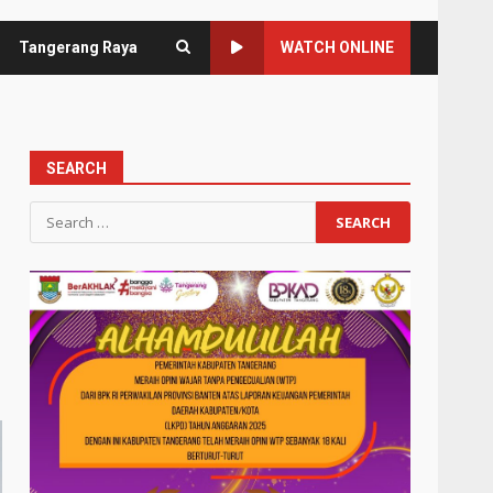
Tangerang Raya
WATCH ONLINE
SEARCH
Search
for: