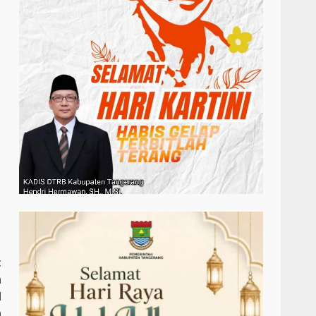
t
n
d
n