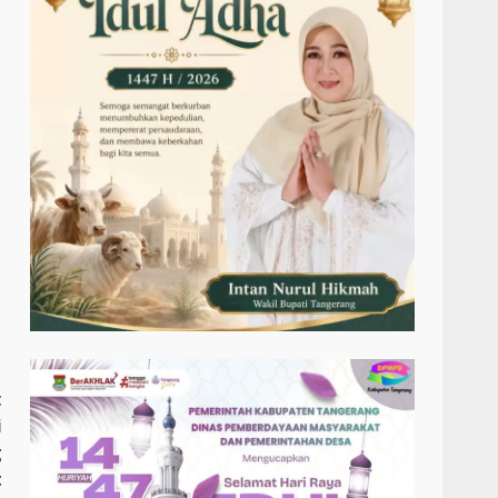
t
i
g
t