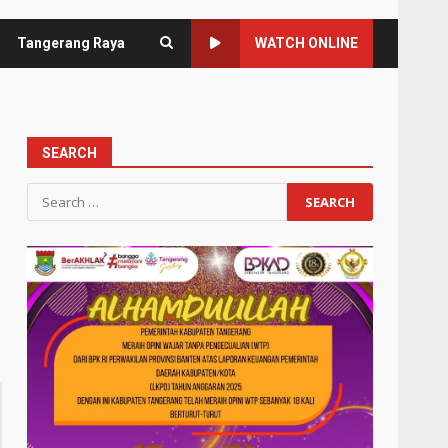
Tangerang Raya
WATCH ONLINE
SEARCH
Search
for: