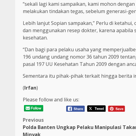
“sekali lagi kami sampaikan, kami mohon denga
melakukan tindakan tegas, sebelum generasi-gene
Lebih lanjut Sopian sampakan,” Perlu di ketahui
dan menggunakan resep dokter, karena apabila 
kesehatan.
“Dan bagi para pelaku usaha yang memperjualbeli
196 undang undang nomor 36 tahun 2009 tentan
pasal 197 UU Kesehatan Tahun 2009 dengan anc
Sementara itu pihak-pihak terkait hingga berita in
(
Irfan
)
Please follow and like us:
Post
Previous
Polda Banten Ungkap Pelaku Manipulasi Taka
navigation
Minyak