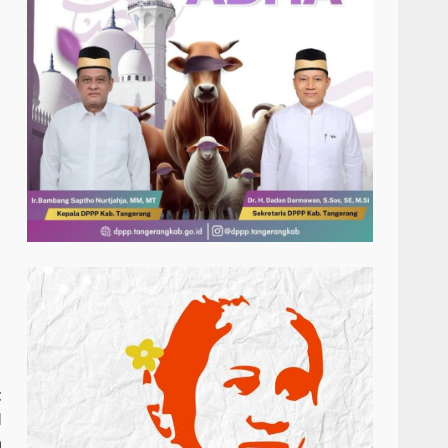
t
I
n