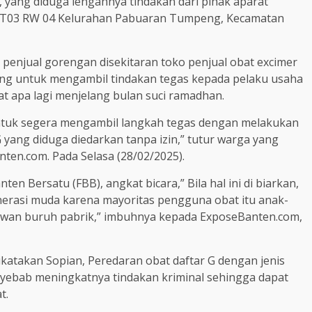
, yang diduga lengahnya tindakan dari pihak aparat
h RT03 RW 04 Kelurahan Pabuaran Tumpeng, Kecamatan
 penjual gorengan disekitaran toko penjual obat excimer
ang untuk mengambil tindakan tegas kepada pelaku usaha
t apa lagi menjelang bulan suci ramadhan.
tuk segera mengambil langkah tegas dengan melakukan
yang diduga diedarkan tanpa izin,” tutur warga yang
n.com. Pada Selasa (28/02/2025).
en Bersatu (FBB), angkat bicara,” Bila hal ini di biarkan,
rasi muda karena mayoritas pengguna obat itu anak-
yawan buruh pabrik,” imbuhnya kepada ExposeBanten.com,
atakan Sopian, Peredaran obat daftar G dengan jenis
enyebab meningkatnya tindakan kriminal sehingga dapat
t.