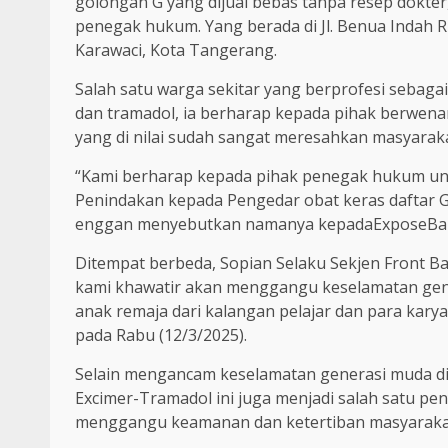
golongan G yang dijual bebas tanpa resep dokter
penegak hukum. Yang berada di Jl. Benua Inda
Karawaci, Kota Tangerang.
Salah satu warga sekitar yang berprofesi sebagai
dan tramadol, ia berharap kepada pihak berwen
yang di nilai sudah sangat meresahkan masyaraka
“Kami berharap kepada pihak penegak hukum un
Penindakan kepada Pengedar obat keras daftar G 
enggan menyebutkan namanya kepadaExposeBante
Ditempat berbeda, Sopian Selaku Sekjen Front Bant
kami khawatir akan menggangu keselamatan gene
anak remaja dari kalangan pelajar dan para kar
pada Rabu (12/3/2025).
Selain mengancam keselamatan generasi muda dik
Excimer-Tramadol ini juga menjadi salah satu p
menggangu keamanan dan ketertiban masyaraka