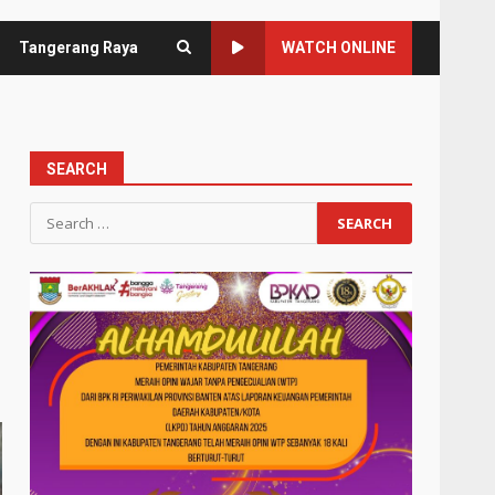
Tangerang Raya
WATCH ONLINE
SEARCH
Search
for: