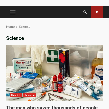
PRIMARY
MENU
Home
Science
Science
Health
Science
The man who saved thousands of people