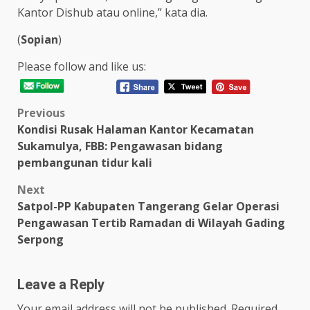
Kantor Dishub atau online,” kata dia.
(
Sopian
)
Please follow and like us:
Post
Previous
Kondisi Rusak Halaman Kantor Kecamatan
navigation
Sukamulya, FBB: Pengawasan bidang
pembangunan tidur kali
Next
Satpol-PP Kabupaten Tangerang Gelar Operasi
Pengawasan Tertib Ramadan di Wilayah Gading
Serpong
Leave a Reply
Your email address will not be published.
Required