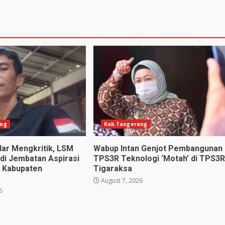
ang
Kab.Tangerang
ar Mengkritik, LSM
Wabup Intan Genjot Pembangunan
adi Jembatan Aspirasi
TPS3R Teknologi ‘Motah’ di TPS3R
i Kabupaten
Tigaraksa
August 7, 2026
6