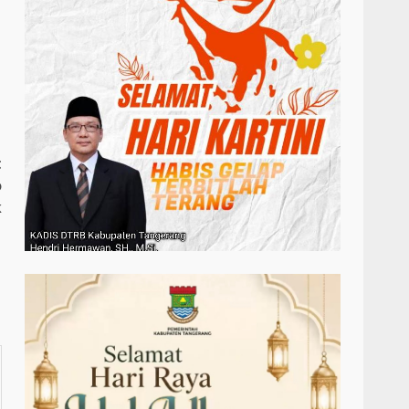
t
o
k