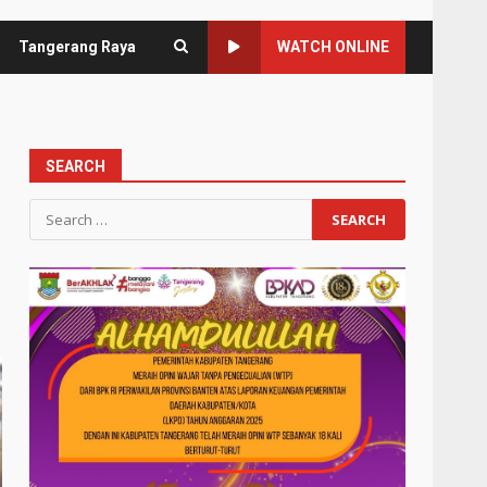
Tangerang Raya
WATCH ONLINE
SEARCH
Search
for: