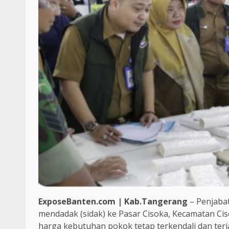
ExposeBanten.com | Kab.Tangerang
– Penjabat
mendadak (sidak) ke Pasar Cisoka, Kecamatan Ciso
harga kebutuhan pokok tetap terkendali dan ter