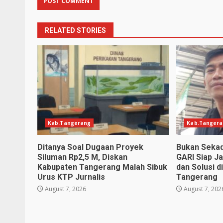
RELATED STORIES
Kab.Tangerang
Kab.Tanger
Ditanya Soal Dugaan Proyek
Bukan Sekad
Siluman Rp2,5 M, Diskan
GARI Siap J
Kabupaten Tangerang Malah Sibuk
dan Solusi d
Urus KTP Jurnalis
Tangerang
August 7, 2026
August 7, 202