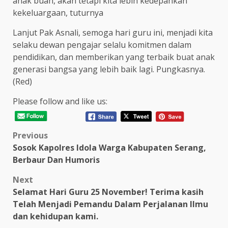
anak buah, akan tetapi kita lebih kedepankan
kekeluargaan, tuturnya
Lanjut Pak Asnali, semoga hari guru ini, menjadi kita
selaku dewan pengajar selalu komitmen dalam
pendidikan, dan memberikan yang terbaik buat anak
generasi bangsa yang lebih baik lagi. Pungkasnya.
(Red)
Please follow and like us:
Post
Previous
Sosok Kapolres Idola Warga Kabupaten Serang,
navigation
Berbaur Dan Humoris
Next
Selamat Hari Guru 25 November! Terima kasih
Telah Menjadi Pemandu Dalam Perjalanan Ilmu
dan kehidupan kami.