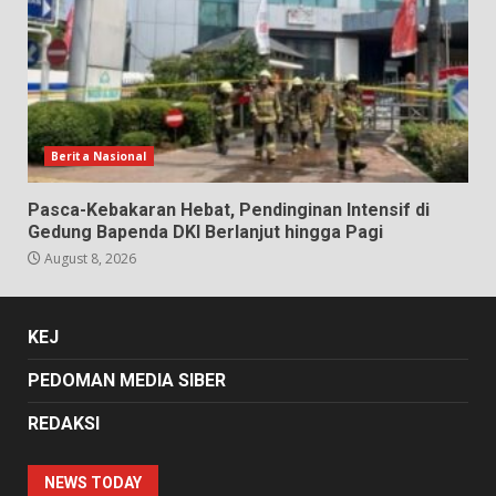
Berita Nasional
Pasca-Kebakaran Hebat, Pendinginan Intensif di
Gedung Bapenda DKI Berlanjut hingga Pagi
August 8, 2026
KEJ
PEDOMAN MEDIA SIBER
REDAKSI
NEWS TODAY