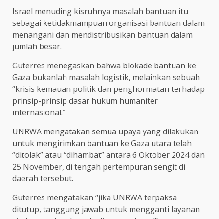
Israel menuding kisruhnya masalah bantuan itu
sebagai ketidakmampuan organisasi bantuan dalam
menangani dan mendistribusikan bantuan dalam
jumlah besar.
Guterres menegaskan bahwa blokade bantuan ke
Gaza bukanlah masalah logistik, melainkan sebuah
“krisis kemauan politik dan penghormatan terhadap
prinsip-prinsip dasar hukum humaniter
internasional.”
UNRWA mengatakan semua upaya yang dilakukan
untuk mengirimkan bantuan ke Gaza utara telah
“ditolak” atau “dihambat” antara 6 Oktober 2024 dan
25 November, di tengah pertempuran sengit di
daerah tersebut.
Guterres mengatakan “jika UNRWA terpaksa
ditutup, tanggung jawab untuk mengganti layanan