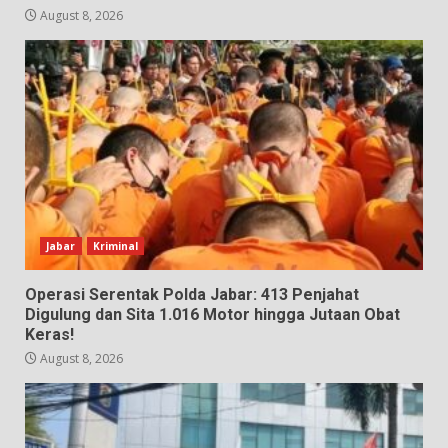
August 8, 2026
Jabar
Kriminal
Operasi Serentak Polda Jabar: 413 Penjahat
Digulung dan Sita 1.016 Motor hingga Jutaan Obat
Keras!
August 8, 2026