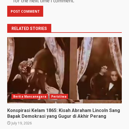
for the next time I comment.
RELATED STORIES
Berita Mancanegara
Peristiwa
Konspirasi Kelam 1865: Kisah Abraham Lincoln Sang
Bapak Demokrasi yang Gugur di Akhir Perang
July 19, 2026