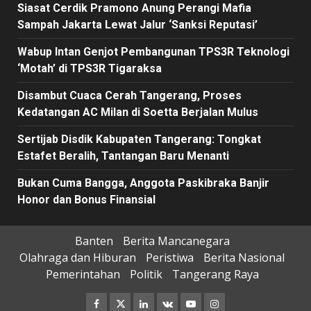
Siasat Cerdik Pramono Anung Perangi Mafia
Sampah Jakarta Lewat Jalur ‘Sanksi Reputasi’
Wabup Intan Genjot Pembangunan TPS3R Teknologi
‘Motah’ di TPS3R Tigaraksa
Disambut Cuaca Cerah Tangerang, Proses
Kedatangan AC Milan di Soetta Berjalan Mulus
Sertijab Disdik Kabupaten Tangerang: Tongkat
Estafet Beralih, Tantangan Baru Menanti
Bukan Cuma Bangga, Anggota Paskibraka Banjir
Honor dan Bonus Finansial
Banten
Berita Mancanegara
Olahraga dan Hiburan
Peristiwa
Berita Nasional
Pemerintahan
Politik
Tangerang Raya
Facebook
Twitter
Linkedin
VK
Youtube
Instagram