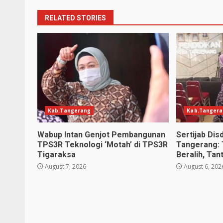
RELATED STORIES
Kab.Tangerang
Kab.Tanger
Wabup Intan Genjot Pembangunan
Sertijab Dis
TPS3R Teknologi ‘Motah’ di TPS3R
Tangerang: 
Tigaraksa
Beralih, Ta
August 7, 2026
August 6, 202