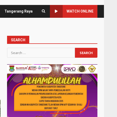
Tangerang Raya
WATCH ONLINE
SEARCH
Search
for: