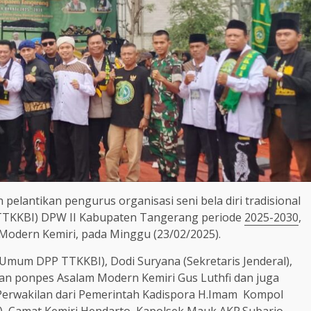
 pelantikan pengurus organisasi seni bela diri tradisional
(TTKKBI) DPW II Kabupaten Tangerang periode
2025-2030
,
Modern Kemiri, pada Minggu (23/02/2025).
ua Umum DPP TTKKBI), Dodi Suryana (Sekretaris Jenderal),
an ponpes Asalam Modern Kemiri Gus Luthfi dan juga
erwakilan dari Pemerintah Kadispora H.Imam Kompol
, Camat Kemiri Hendarto, Kapolsek Mauk AKP.Subarjo,