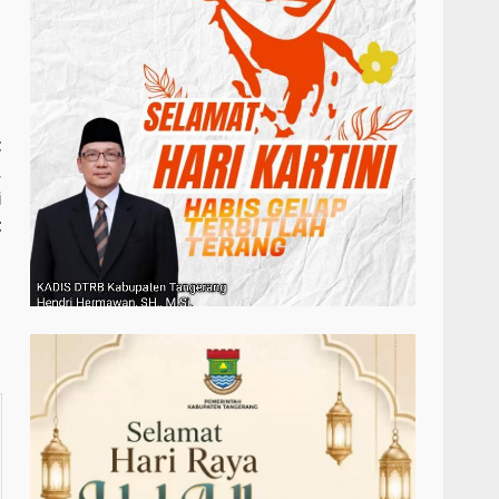
t
,
i
t