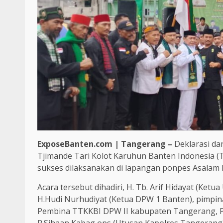
ExposeBanten.com | Tangerang –
Deklarasi dan
Tjimande Tari Kolot Karuhun Banten Indonesia 
sukses dilaksanakan di lapangan ponpes Asalam 
Acara tersebut dihadiri, H. Tb. Arif Hidayat (Ket
H.Hudi Nurhudiyat (Ketua DPW 1 Banten), pimpin
Pembina TTKKBI DPW II kabupaten Tangerang, P
R.Sihaan Kabag ops (Utusan Kapolres Tangerang)