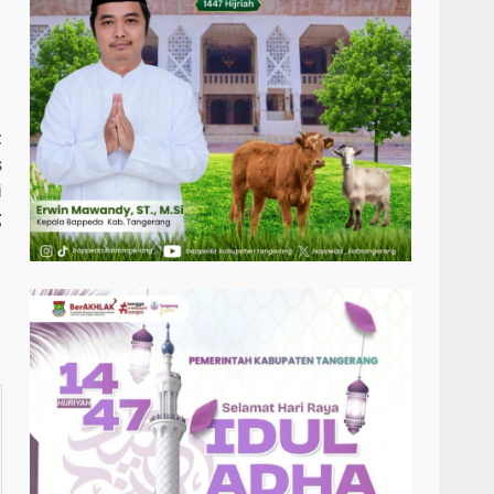
t
s
i
g