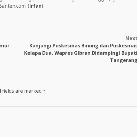
Banten.com. (
Irfan
)
Nex
imur
Kunjungi Puskesmas Binong dan Puskesma
Kelapa Dua, Wapres Gibran Didampingi Bupat
Tangeran
 fields are marked
*