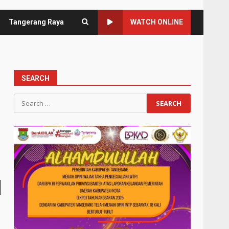
Tangerang Raya
WATCH ONLINE
SEARCH
Search
for: