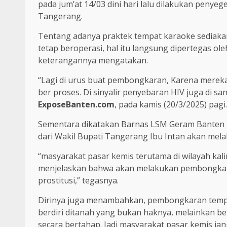
pada jum’at 14/03 dini hari lalu dilakukan penye
Tangerang.
Tentang adanya praktek tempat karaoke sediakan
tetap beroperasi, hal itu langsung dipertegas ol
keterangannya mengatakan.
“Lagi di urus buat pembongkaran, Karena mereka b
ber proses. Di sinyalir penyebaran HIV juga di san
ExposeBanten.com
, pada kamis (20/3/2025) pagi.
Sementara dikatakan Barnas LSM Geram Banten 
dari Wakil Bupati Tangerang Ibu Intan akan me
“masyarakat pasar kemis terutama di wilayah kalim
menjelaskan bahwa akan melakukan pembongkara
prostitusi,” tegasnya.
Dirinya juga menambahkan, pembongkaran tempat
berdiri ditanah yang bukan haknya, melainkan b
secara bertahap. Jadi masyarakat pasar kemis jang