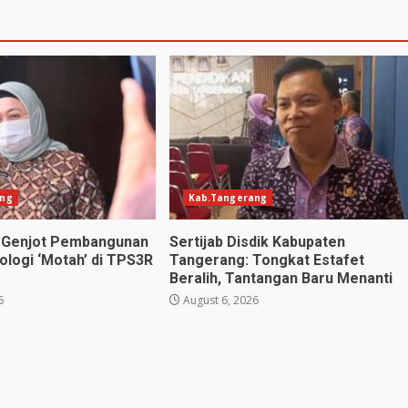
ang
Kab.Tangerang
n Genjot Pembangunan
Sertijab Disdik Kabupaten
logi ‘Motah’ di TPS3R
Tangerang: Tongkat Estafet
Beralih, Tantangan Baru Menanti
6
August 6, 2026