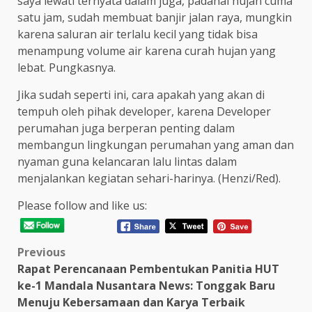
saya lewati ternyata dalam juga, padahal hujan cuma
satu jam, sudah membuat banjir jalan raya, mungkin
karena saluran air terlalu kecil yang tidak bisa
menampung volume air karena curah hujan yang
lebat. Pungkasnya.
Jika sudah seperti ini, cara apakah yang akan di
tempuh oleh pihak developer, karena Developer
perumahan juga berperan penting dalam
membangun lingkungan perumahan yang aman dan
nyaman guna kelancaran lalu lintas dalam
menjalankan kegiatan sehari-harinya. (Henzi/Red).
Please follow and like us:
Post
Previous
Rapat Perencanaan Pembentukan Panitia HUT
navigation
ke-1 Mandala Nusantara News: Tonggak Baru
Menuju Kebersamaan dan Karya Terbaik