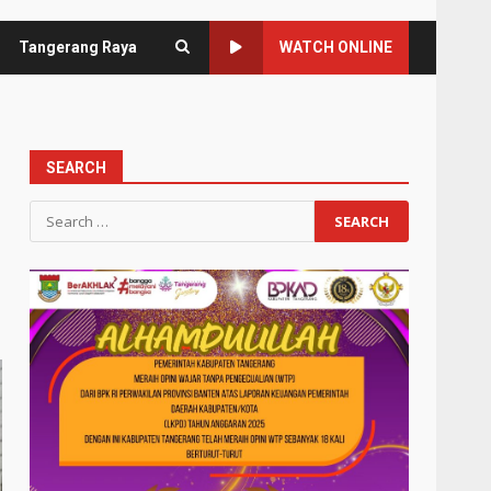
Tangerang Raya
WATCH ONLINE
SEARCH
Search
for: