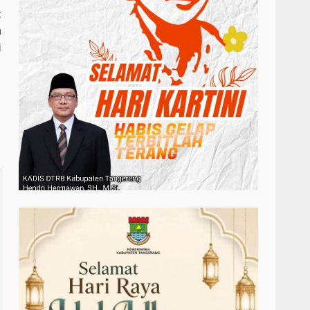
t
n
i