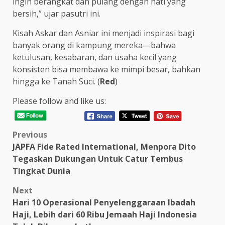
ingin berangkat dan pulang dengan hati yang
bersih,” ujar pasutri ini.
Kisah Askar dan Asniar ini menjadi inspirasi bagi
banyak orang di kampung mereka—bahwa
ketulusan, kesabaran, dan usaha kecil yang
konsisten bisa membawa ke mimpi besar, bahkan
hingga ke Tanah Suci. (
Red
)
Please follow and like us:
Post
Previous
JAPFA Fide Rated International, Menpora Dito
navigation
Tegaskan Dukungan Untuk Catur Tembus
Tingkat Dunia
Next
Hari 10 Operasional Penyelenggaraan Ibadah
Haji, Lebih dari 60 Ribu Jemaah Haji Indonesia