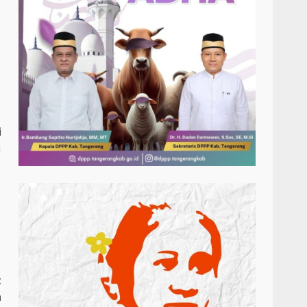
i
i
t
h