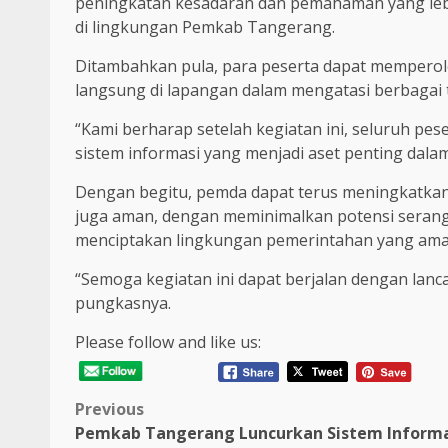
peningkatan kesadaran dan pemahaman yang leb
di lingkungan Pemkab Tangerang.
Ditambahkan pula, para peserta dapat memperole
langsung di lapangan dalam mengatasi berbagai 
“Kami berharap setelah kegiatan ini, seluruh p
sistem informasi yang menjadi aset penting dala
Dengan begitu, pemda dapat terus meningkatkan p
juga aman, dengan meminimalkan potensi seranga
menciptakan lingkungan pemerintahan yang aman,
“Semoga kegiatan ini dapat berjalan dengan lan
pungkasnya.
Please follow and like us:
Post
Previous
Pemkab Tangerang Luncurkan Sistem Informa