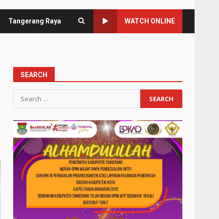
Tangerang Raya
WATCH ONLINE
SEARCH
Search
for: