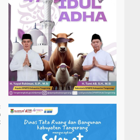
t
a
g