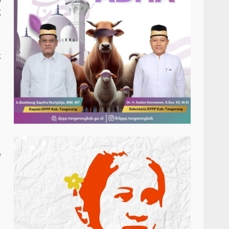
g
k
f