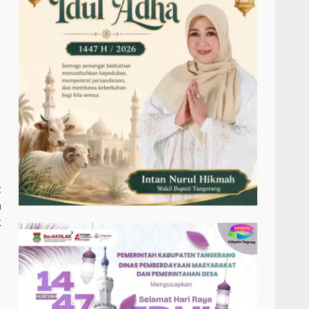
t
n
k