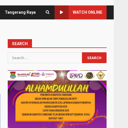
Tangerang Raya
WATCH ONLINE
SEARCH
Search
for: