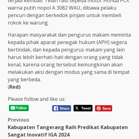
terjadi kembali. Telah raib sepeda motor Honda PCX
warna putih nopol A 3082 WAU, dibawa pelaku
pencuri dengan berkedok pinjam untuk membeli
rokok ke warung.
Harapan masyarakat dan pengurus makam meminta
kepada pihak aparat penegak hukum (APH) segera
bertindak, dan kepada pengurus makam yang lain
harus lebih berhati-hati dengan orang yang tidak
kenal, karena orang tersebut kemungkinan akan
melakukan aksi dengan modus yang sama di tempat
yang berbeda.
(
Red)
Please follow and like us:
Post
Previous
Kabupaten Tangerang Raih Predikat Kabupaten
navigation
Sangat Inovatif IGA 2024