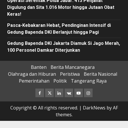
Operasi Serentak Polda Jabar: 413 Penjahat
Digulung dan Sita 1.016 Motor hingga Jutaan Obat
Keras!
Pasca-Kebakaran Hebat, Pendinginan Intensif di
Gedung Bapenda DKI Berlanjut hingga Pagi
Gedung Bapenda DKI Jakarta Diamuk Si Jago Merah,
100 Personel Damkar Diterjunkan
Banten
Berita Mancanegara
Olahraga dan Hiburan
Peristiwa
Berita Nasional
Pemerintahan
Politik
Tangerang Raya
Facebook
Twitter
Linkedin
VK
Youtube
Instagram
Copyright © All rights reserved.
|
DarkNews
by AF
themes.