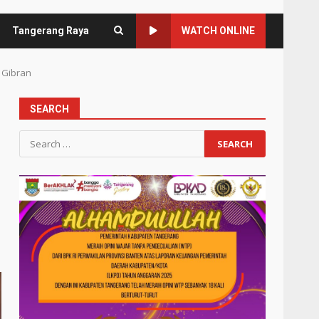
Tangerang Raya
WATCH ONLINE
 Gibran
SEARCH
Search
for: