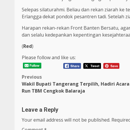
Selepas silaturahmi. Beliau dan rekan ziarah k
Erlangga dekat pondok pesantren tadi. Setelah z
Harapan rekan-rekan Front Banten Bersatu, agar
dan selalu kedepankan kepentingan kesejahteraa
(
Red
)
Please follow and like us:
Post
Previous
Wakil Bupati Tangerang Terpilih, Hadiri Acara
navigation
Run TBM Cengkok Balaraja
Leave a Reply
Your email address will not be published.
Required
Comment
*