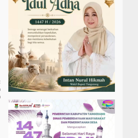
t
n
h