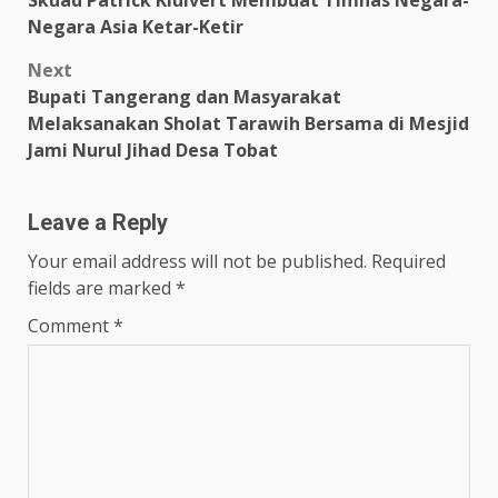
Skuad Patrick Kluivert Membuat Timnas Negara-
navigation
Negara Asia Ketar-Ketir
Next
Bupati Tangerang dan Masyarakat
Melaksanakan Sholat Tarawih Bersama di Mesjid
Jami Nurul Jihad Desa Tobat
Leave a Reply
Your email address will not be published.
Required
fields are marked
*
Comment
*