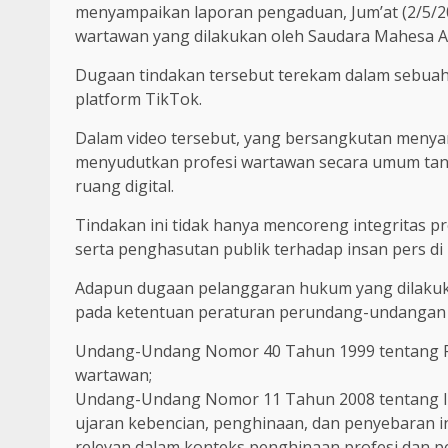
menyampaikan laporan pengaduan, Jum’at (2/5/20
wartawan yang dilakukan oleh Saudara Mahesa Alba
Dugaan tindakan tersebut terekam dalam sebuah v
platform TikTok.
Dalam video tersebut, yang bersangkutan meny
menyudutkan profesi wartawan secara umum tanpa 
ruang digital.
Tindakan ini tidak hanya mencoreng integritas pr
serta penghasutan publik terhadap insan pers di 
Adapun dugaan pelanggaran hukum yang dilakuka
pada ketentuan peraturan perundang-undangan ya
Undang-Undang Nomor 40 Tahun 1999 tentang P
wartawan;
Undang-Undang Nomor 11 Tahun 2008 tentang Info
ujaran kebencian, penghinaan, dan penyebaran i
relevan dalam konteks penghinaan profesi dan 