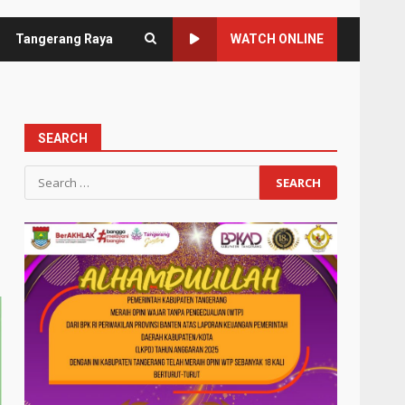
Tangerang Raya
WATCH ONLINE
SEARCH
Search
for: