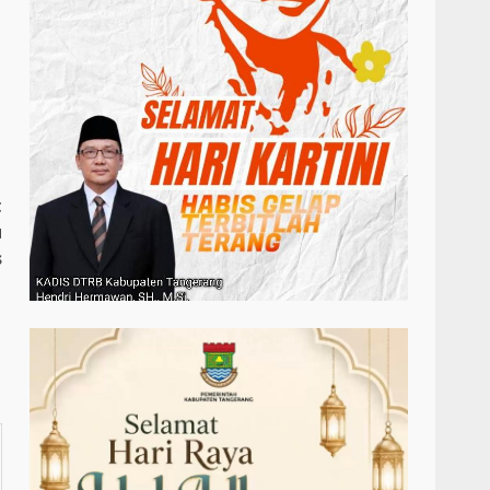
t
u
s