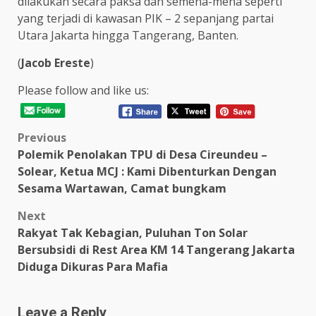
dilakukan secara paksa dan semena-mena seperti
yang terjadi di kawasan PIK – 2 sepanjang partai
Utara Jakarta hingga Tangerang, Banten.
(
Jacob Ereste
)
Please follow and like us:
Post
Previous
Polemik Penolakan TPU di Desa Cireundeu –
navigation
Solear, Ketua MCJ : Kami Dibenturkan Dengan
Sesama Wartawan, Camat bungkam
Next
Rakyat Tak Kebagian, Puluhan Ton Solar
Bersubsidi di Rest Area KM 14 Tangerang Jakarta
Diduga Dikuras Para Mafia
Leave a Reply