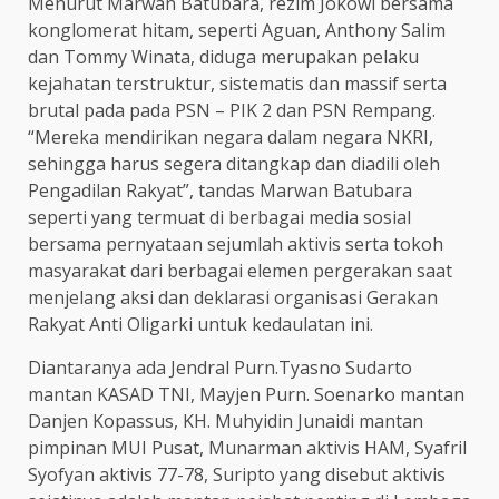
Menurut Marwan Batubara, rezim Jokowi bersama
konglomerat hitam, seperti Aguan, Anthony Salim
dan Tommy Winata, diduga merupakan pelaku
kejahatan terstruktur, sistematis dan massif serta
brutal pada pada PSN – PIK 2 dan PSN Rempang.
“Mereka mendirikan negara dalam negara NKRI,
sehingga harus segera ditangkap dan diadili oleh
Pengadilan Rakyat”, tandas Marwan Batubara
seperti yang termuat di berbagai media sosial
bersama pernyataan sejumlah aktivis serta tokoh
masyarakat dari berbagai elemen pergerakan saat
menjelang aksi dan deklarasi organisasi Gerakan
Rakyat Anti Oligarki untuk kedaulatan ini.
Diantaranya ada Jendral Purn.Tyasno Sudarto
mantan KASAD TNI, Mayjen Purn. Soenarko mantan
Danjen Kopassus, KH. Muhyidin Junaidi mantan
pimpinan MUI Pusat, Munarman aktivis HAM, Syafril
Syofyan aktivis 77-78, Suripto yang disebut aktivis