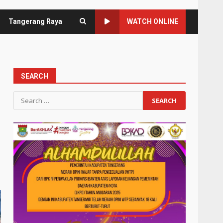
Tangerang Raya
WATCH ONLINE
SEARCH
Search
for: