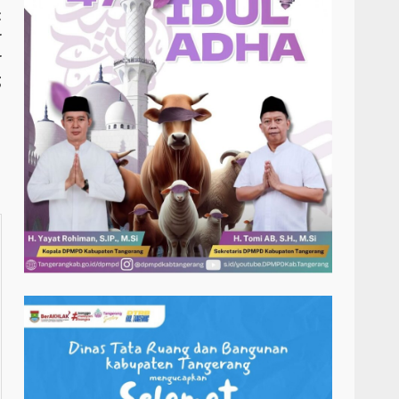
t
r
r
g